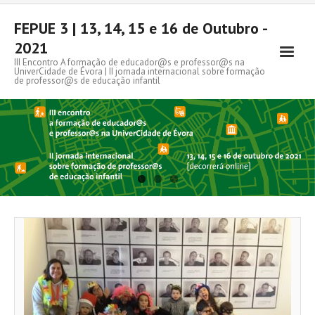
FEPUE 3 | 13, 14, 15 e 16 de Outubro -
2021
III Encontro A formação de educador@s e professor@s na
UniverCidade de Évora | II jornada internacional sobre formação
de professor@s de educação infantil
Apresentação
Programa
Conferencistas convidados
Inscrição
Organização
Apoios
Links úteis
Contactos