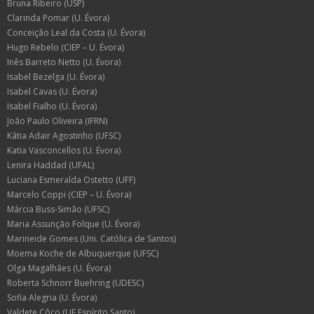
Bruna Ribeiro (USP)
Clarinda Pomar (U. Évora)
Conceição Leal da Costa (U. Évora)
Hugo Rebelo (CIEP – U. Évora)
Inês Barreto Netto (U. Évora)
Isabel Bezelga (U. Évora)
Isabel Cavas (U. Évora)
Isabel Fialho (U. Évora)
João Paulo Oliveira (IFRN)
Kátia Adair Agostinho (UFSC)
Katia Vasconcellos (U. Évora)
Lenira Haddad (UFAL)
Luciana Esmeralda Ostetto (UFF)
Marcelo Coppi (CIEP – U. Évora)
Márcia Buss-Simão (UFSC)
Maria Assunção Folque (U. Évora)
Marineide Gomes (Uni. Católica de Santos)
Moema Koche de Albuquerque (UFSC)
Olga Magalhães (U. Évora)
Roberta Schnorr Buehring (UDESC)
Sofia Alegria (U. Évora)
Valdete Côco (UF Espírito Santo)